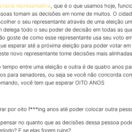
racia representativa
, que é o que usamos hoje, func
soas tomam as decisões em nome de muitos. O cidad
colher o seu representante através de uma eleição u
m delega todo o seu poder de decisão em todas as qu
ão goste de como esse representante usa seu voto e
ue esperar até a próxima eleição para poder votar em
este novo representante tome decisões mais alinhadas
o tempo entre uma eleição e outra é de quatro anos pa
nos para senadores, ou seja se você não concorda co
tomando, você tem que esperar OITO ANOS
ar por oito f***ing anos até poder colocar outra pess
a pensar no quanto que as decisões dessa pessoa po
ríodo? E se elas forem ruins?