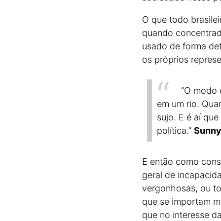
O que todo brasilei
quando concentrado
usado de forma det
os próprios represe
“O modo c
em um rio. Qua
sujo. E é aí q
política.”
Sunny
E então como cons
geral de incapacid
vergonhosas, ou to
que se importam ma
que no interesse d