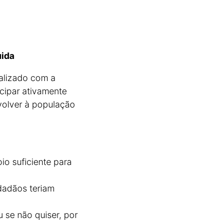
uida
ualizado com a
cipar ativamente
evolver à população
io suficiente para
idadãos teriam
 se não quiser, por